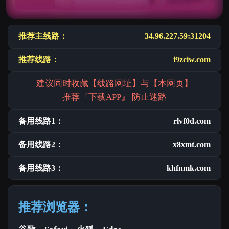
推荐主线路：
34.96.227.59:31204
推荐线路：
i9zciw.com
建议同时收藏【线路网址】与【本网页】
推荐『下载APP』 防止迷路
备用线路1：
rlvf0d.com
备用线路2：
x8xmt.com
备用线路3：
khfnmk.com
推荐浏览器：