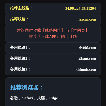
推荐主线路：
34.96.227.59:31204
推荐线路：
i9zciw.com
建议同时收藏【线路网址】与【本网页】
推荐『下载APP』 防止迷路
备用线路1：
rlvf0d.com
备用线路2：
x8xmt.com
备用线路3：
khfnmk.com
推荐浏览器：
谷歌、Safari、火狐、Edge